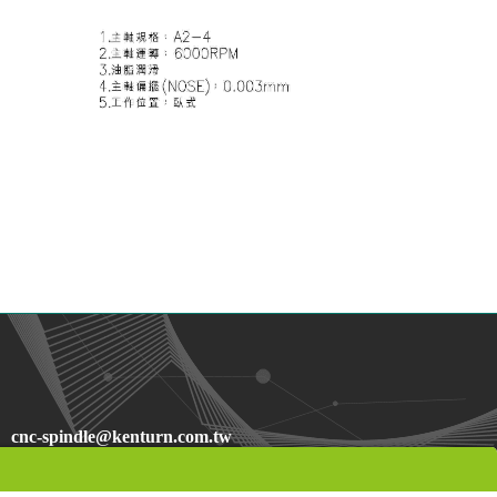
cnc-spindle@kenturn.com.tw
o@kenturn.com.tw