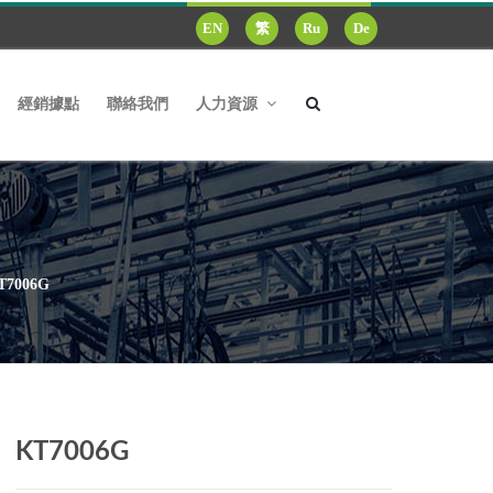
EN
繁
Ru
De
經銷據點
聯絡我們
人力資源
T7006G
KT7006G