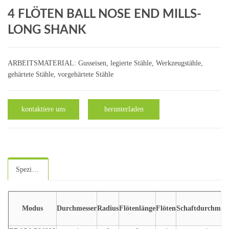
4 FLÖTEN BALL NOSE END MILLS-
LONG SHANK
ARBEITSMATERIAL: Gusseisen, legierte Stähle, Werkzeugstähle,
gehärtete Stähle, vorgehärtete Stähle
kontaktiere uns
herunterladen
Spezifikationen
Modus
Durchmesser
Radius
Flötenlänge
Flöten
Schaftdurchmess