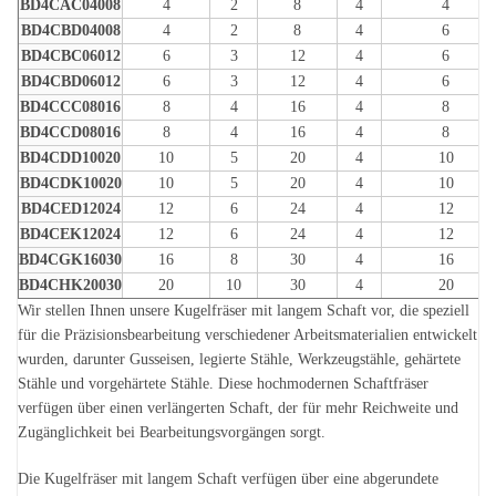
BD4CAC04008
4
2
8
4
4
BD4CBD04008
4
2
8
4
6
BD4CBC06012
6
3
12
4
6
BD4CBD06012
6
3
12
4
6
BD4CCC08016
8
4
16
4
8
BD4CCD08016
8
4
16
4
8
BD4CDD10020
10
5
20
4
10
BD4CDK10020
10
5
20
4
10
BD4CED12024
12
6
24
4
12
BD4CEK12024
12
6
24
4
12
BD4CGK16030
16
8
30
4
16
BD4CHK20030
20
10
30
4
20
Wir stellen Ihnen unsere Kugelfräser mit langem Schaft vor, die speziell
für die Präzisionsbearbeitung verschiedener Arbeitsmaterialien entwickelt
wurden, darunter Gusseisen, legierte Stähle, Werkzeugstähle, gehärtete
Stähle und vorgehärtete Stähle. Diese hochmodernen Schaftfräser
verfügen über einen verlängerten Schaft, der für mehr Reichweite und
Zugänglichkeit bei Bearbeitungsvorgängen sorgt.
Die Kugelfräser mit langem Schaft verfügen über eine abgerundete