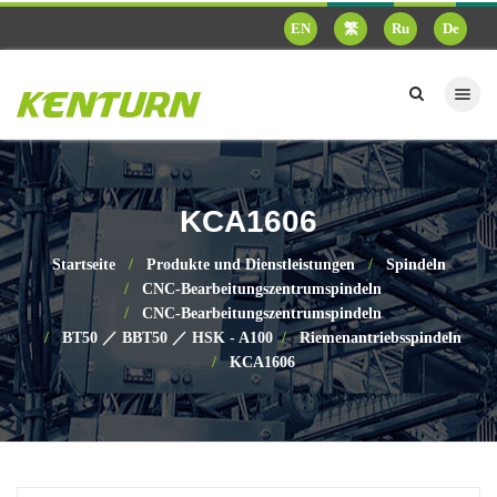
EN
繁
Ru
De
KCA1606
Startseite
Produkte und Dienstleistungen
Spindeln
CNC-Bearbeitungszentrumspindeln
CNC-Bearbeitungszentrumspindeln
BT50 ／ BBT50 ／ HSK - A100
Riemenantriebsspindeln
KCA1606