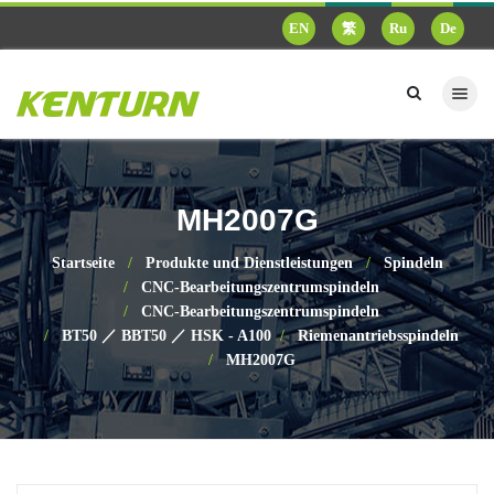
EN
繁
Ru
De
MH2007G
Startseite
Produkte und Dienstleistungen
Spindeln
CNC-Bearbeitungszentrumspindeln
CNC-Bearbeitungszentrumspindeln
BT50 ／ BBT50 ／ HSK - A100
Riemenantriebsspindeln
MH2007G