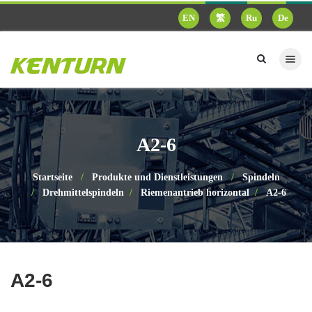
EN
繁
Ru
De
A2-6
Startseite
Produkte und Dienstleistungen
Spindeln
Drehmittelspindeln
Riemenantrieb horizontal
A2-6
A2-6