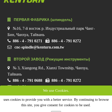
ПЕРВАЯ ФАБРИКА (шпиндель)
№16, 7-й восток р. Индустриальный парк Чанг-
Бин, Чанхуа, Тайвань
886 - 4 - 791 0271
886 - 4 - 791 0272
cnc-spindle@kenturn.com.tw
ВТОРОЙ ЗАВОД (Режущие инструменты)
№ 3, Xiangong Rd., Xianxi Township, Чанхуа,
Тайвань
886 - 4 - 791 0688
886 - 4 - 791 0272
ecio@kenturn.com.tw
We use Cookies.
uses cookies to provide you with a better service. By continuing to browse
Карта сайта
this site, you give consent for cookies to be used.
COPYRIGHT © 2019 KENTURN Co. Ltd. All Rights