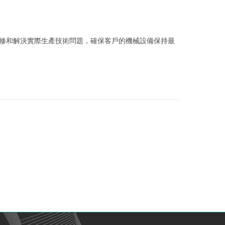
修和解決實際生產技術問題，確保客戶的機械設備保持最