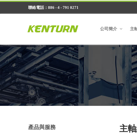
聯絡電話：886 - 4 - 791 0271
公司簡介
主
主軸
產品與服務