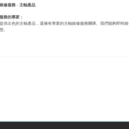
維修服務 - 主軸產品
服務的專家：
提供出色的主軸產品，還擁有專業的主軸維修服務團隊。我們能夠即時維
態。