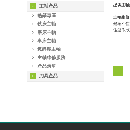
提供主軸
主軸產品
熱銷專區
主軸維修
銑床主軸
健椿不僅
佳運作狀
磨床主軸
車床主軸
氣靜壓主軸
主軸維修服務
產品清單
1
刀具產品