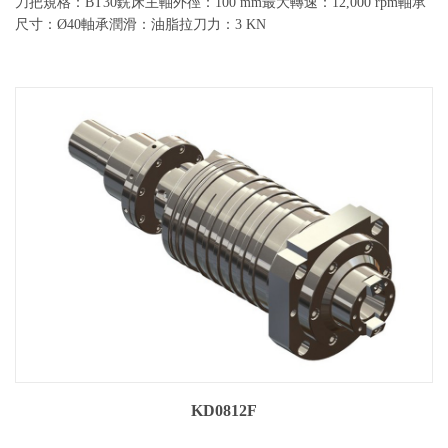
刀把規格：BT30銑床主軸外徑：100 mm最大轉速：12,000 rpm軸承
尺寸：Ø40軸承潤滑：油脂拉刀力：3 KN
KD0812F