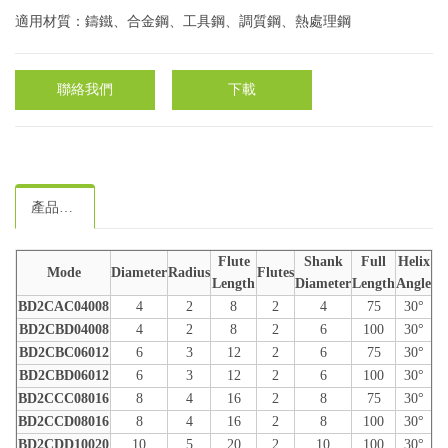
適用材質：鑄鐵、合金鋼、工具鋼、調質鋼、熱處理鋼
聯絡我們
下載
產品規格
Flute
Shank
Full
Helix
Mode
Diameter
Radius
Flutes
Length
Diameter
Length
Angle
BD2CAC04008
4
2
8
2
4
75
30°
BD2CBD04008
4
2
8
2
6
100
30°
BD2CBC06012
6
3
12
2
6
75
30°
BD2CBD06012
6
3
12
2
6
100
30°
BD2CCC08016
8
4
16
2
8
75
30°
BD2CCD08016
8
4
16
2
8
100
30°
BD2CDD10020
10
5
20
2
10
100
30°