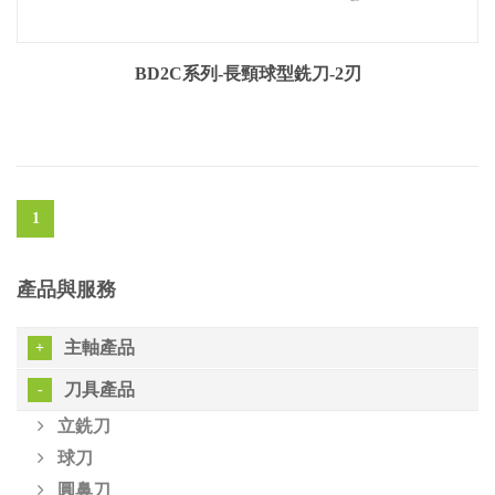
BD2C系列-長頸球型銑刀-2刃
1
產品與服務
主軸產品
刀具產品
立銑刀
球刀
圓鼻刀