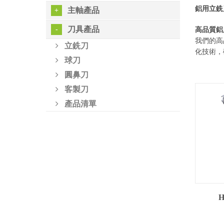
鋁用立銑刀
主軸產品
刀具產品
高品質鋁
我們的高
立銑刀
化技術，
球刀
圓鼻刀
客製刀
產品清單
H