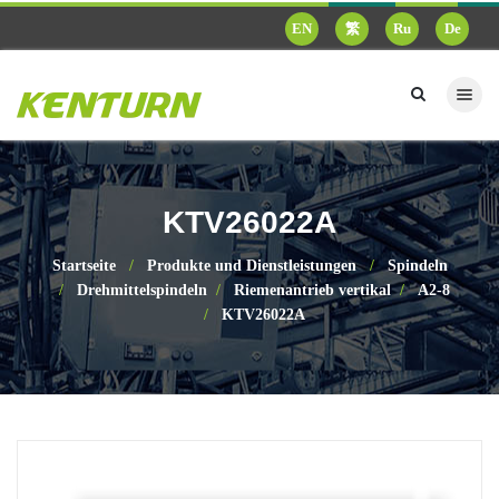
EN
繁
Ru
De
KTV26022A
Startseite
Produkte und Dienstleistungen
Spindeln
Drehmittelspindeln
Riemenantrieb vertikal
A2-8
KTV26022A