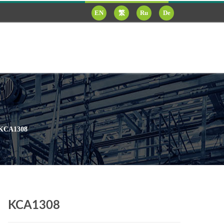
EN
繁
Ru
De
KCA1308
KCA1308