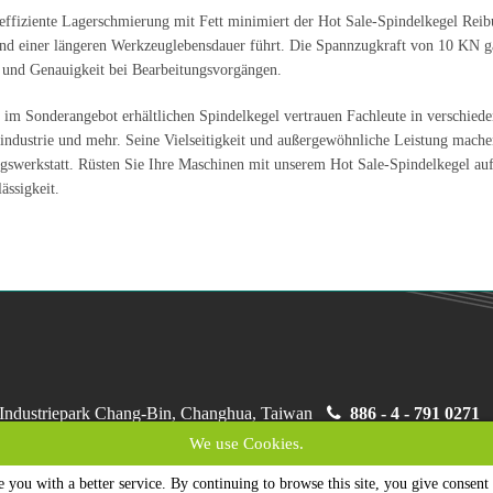
effiziente Lagerschmierung mit Fett minimiert der Hot Sale-Spindelkegel Rei
nd einer längeren Werkzeuglebensdauer führt. Die Spannzugkraft von 10 KN gara
t und Genauigkeit bei Bearbeitungsvorgängen.
 im Sonderangebot erhältlichen Spindelkegel vertrauen Fachleute in verschied
ndustrie und mehr. Seine Vielseitigkeit und außergewöhnliche Leistung machen
gswerkstatt. Rüsten Sie Ihre Maschinen mit unserem Hot Sale-Spindelkegel auf u
ässigkeit.
 Industriepark Chang-Bin, Changhua, Taiwan
886 - 4 - 791 0271
nturn.com.tw
We use Cookies.
 Xiangong Rd., Gemeinde Xianxi, Changhua, Taiwan
886 - 4 - 7
e you with a better service. By continuing to browse this site, you give consent 