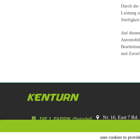
Durch die 
Leistung u
Steifigkei
Auf diesen
Automobili
Bearbeitun
und Zuverl
Nr. 16, East 7 Rd.
DIE 1. FABRIK (Spindel)
cnc-spindle@ke
Nr. 3,
DIE 2. FABRIK (Schneidwerkzeuge)
uses cookies to provid